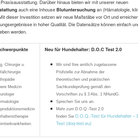
Praxisausstattung. Darüber hinaus bieten wir mit unserer neuen
stattung
auch eine Inhouse
Blutuntersuchung
an (Hämatologie, kli
it dieser Investition setzen wir neue Maßstäbe vor Ort und erreiche
ungsergebnisse in hoher Qualität. Die Datensätze können einfach un
geben werden.
schwerpunkte
Neu für Hundehalter: D.O.C Test 2.0
lg. Chirurgie u.
Wir sind Ihre amtlich zugelassene
fallchirurgie
Prüfstelle zur Abnahme der
thopädie
theoretischen und praktischen
nere Medizin
Sachkundeprüfung gemäß den
urologie
Vorschriften zu § 3 Abs. 1 NHundG.
rmatologie
Sprechen Sie uns an.
produktionsmedizin
Mehr zum D.O.Q.-Test 2.0
D.O.Q.-Test für Hundehalter – 
rhaltenstherapie
finden Sie
Test (doq-test.eu)
imtierkrankheiten.