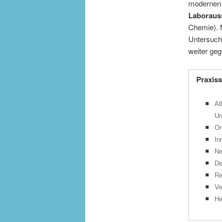
modernen 
Laboraus
Chemie). M
Untersuch
weiter ge
Praxis
Al
Un
Or
In
Ne
De
Re
Ve
He