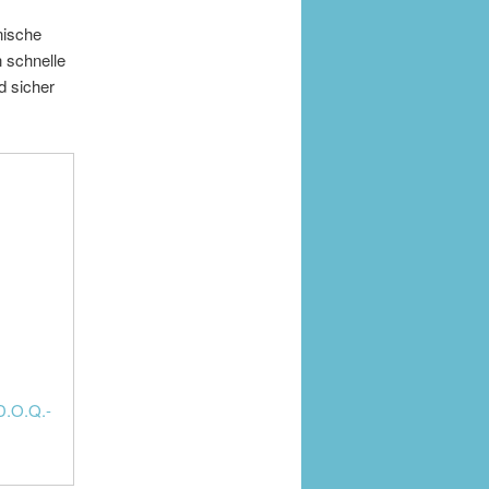
nische
n schnelle
d sicher
D.O.Q.-