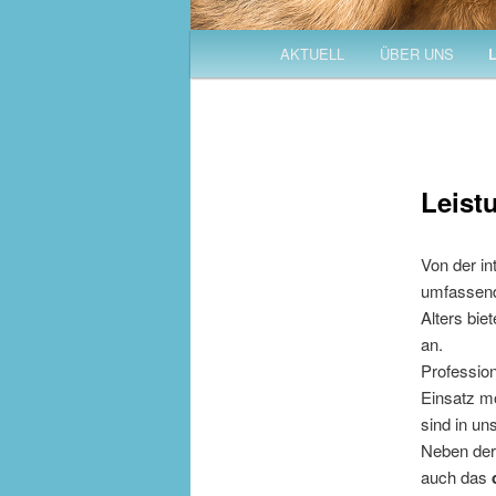
Hauptmenü
AKTUELL
ÜBER UNS
Zum
Inhalt
wechseln
Leist
Von der in
umfassend
Alters bie
an.
Professio
Einsatz mo
sind in un
Neben de
auch das