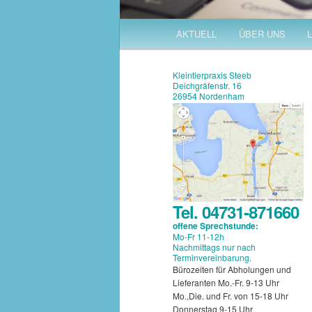
Hauptmenü
AKTUELL
ÜBER UNS
Zum
Zum
Inhalt
sekundären
Kleintierpraxis Steeb
Deichgräfenstr. 16
26954 Nordenham
wechseln
Inhalt
wechseln
Tel. 04731-871660
offene Sprechstunde:
Mo-Fr 11-12h
Nachmittags nur nach
Terminvereinbarung.
Bürozeiten für Abholungen und
Lieferanten Mo.-Fr. 9-13 Uhr
Mo.,Die. und Fr. von 15-18 Uhr
Donnerstag 9-15 Uhr